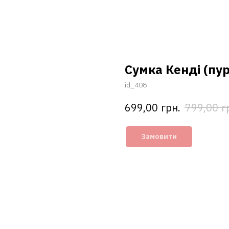
Cумка Кенді (пу
id_408
грн.
г
699,00
799,00
Замовити