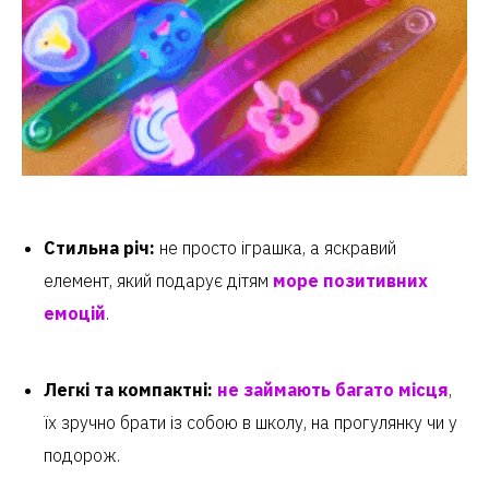
Стильна річ:
не просто іграшка, а яскравий
елемент, який подарує дітям
море позитивних
емоцій
.
Легкі та компактні:
не займають багато місця
,
їх зручно брати із собою в школу, на прогулянку чи у
подорож.