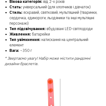
Вікова категорія:
від 2-х років
Стать:
універсальний (для хлопчиків і дівчаток)
Стиль:
яскравий, святковий, мультяшний (тваринки,
сердечка, єдинороги, льодяники та інші мультяшні
персонажі)
Тип підсвічування:
вбудовані LED-світлодіоди
Живлення:
батарейки
Тип увімкнення:
натискання на центральний
елемент
Вага:
~350 г
* Звертаємо увагу! Набір може містити рандомні
дизайни браслетів.