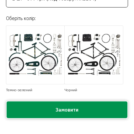
Оберіть колір:
Темно-зелений
Чорний
Замовити