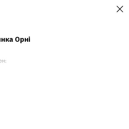
нка Орні
рн.