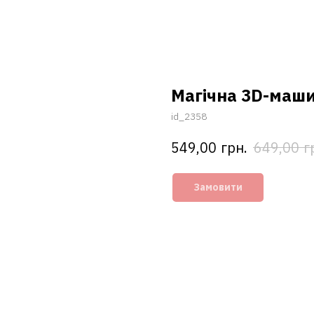
Магічна 3D-маши
id_2358
грн.
г
549,00
649,00
Замовити