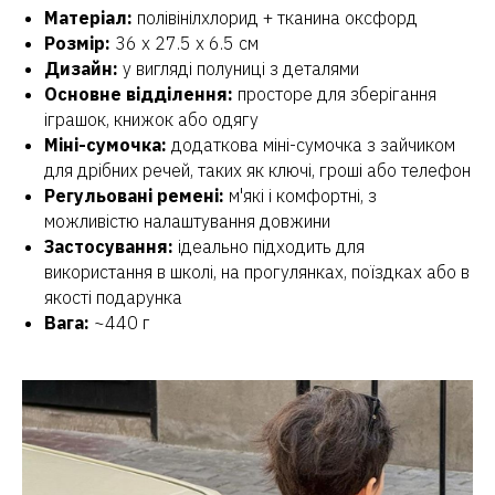
Матеріал:
полівінілхлорид + тканина оксфорд
Розмір:
36 х 27.5 х 6.5 см
Дизайн:
у вигляді полуниці з деталями
Основне відділення:
просторе для зберігання
іграшок, книжок або одягу
Міні-сумочка:
додаткова міні-сумочка з зайчиком
для дрібних речей, таких як ключі, гроші або телефон
Регульовані ремені:
м'які і комфортні, з
можливістю налаштування довжини
Застосування:
ідеально підходить для
використання в школі, на прогулянках, поїздках або в
якості подарунка
Вага:
~440 г