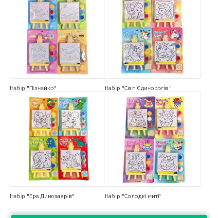
Набір "Пізнайко"
Набір "Світ Єдинорогів"
Набір "Ера Динозаврів"
Набір "Солодкі миті"