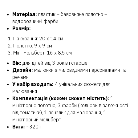
Матеріал:
пластик + бавовняне полотно +
водорозчинні фарби
Розмір:
Пакування: 20 х 14 см
Полотно: 9 х 9 см
Міні-мольберт: 16 х 8.5 см
Вік:
для дітей від 3 років і старше
Дизайн:
малюнки з миловидними персонажами та
речами
У набір входить:
4 унікальних сюжети для
малювання
Комплектація (кожен сюжет містить):
1
мініатюрне полотно, 3 фарби (кольори в залежності
від тематики), 1 пензлик для малювання, 1
мініатюрний мольберт
Вага:
~320 г