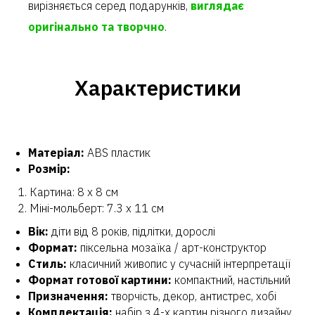
вирізняється серед подарунків,
виглядає
оригінально та творчно
.
Характеристики
Матеріал:
ABS пластик
Розмір:
Картина: 8 х 8 см
Міні-мольберт: 7.3 х 11 см
Вік:
діти від 8 років, підлітки, дорослі
Формат:
піксельна мозаїка / арт-конструктор
Стиль:
класичний живопис у сучасній інтерпретації
Формат готової картини:
компактний, настільний
Призначення:
творчість, декор, антистрес, хобі
Комплектація:
набір з 4-х картин різного дизайну,