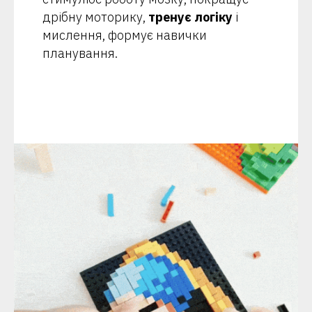
дрібну моторику,
тренує логіку
і
мислення, формує навички
планування.